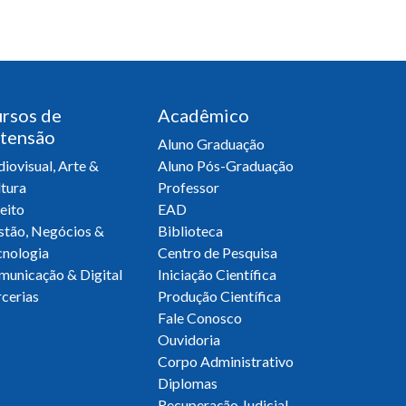
rsos de
Acadêmico
tensão
Aluno Graduação
iovisual, Arte &
Aluno Pós-Graduação
tura
Professor
eito
EAD
stão, Negócios &
Biblioteca
cnologia
Centro de Pesquisa
municação & Digital
Iniciação Científica
cerias
Produção Científica
Fale Conosco
Ouvidoria
Corpo Administrativo
Diplomas
Recuperação Judicial